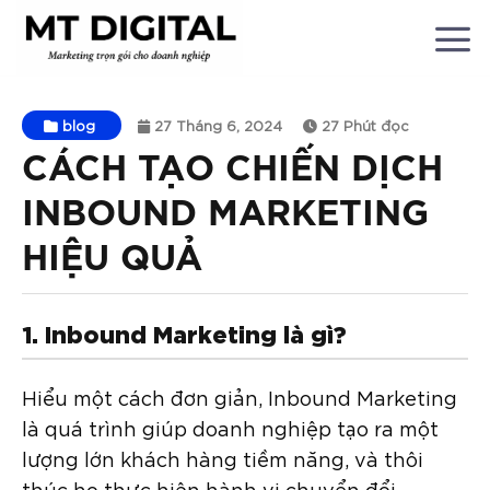
Chuyển
đến
nội
dung
blog
27 Tháng 6, 2024
27 Phút đọc
CÁCH TẠO CHIẾN DỊCH
INBOUND MARKETING
HIỆU QUẢ
1. Inbound Marketing là gì?
Hiểu một cách đơn giản, Inbound Marketing
là quá trình giúp doanh nghiệp tạo ra một
lượng lớn khách hàng tiềm năng, và thôi
thúc họ thực hiện hành vi chuyển đổi.