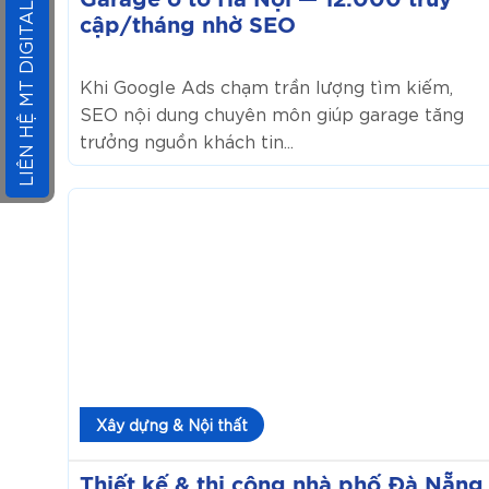
Garage ô tô Hà Nội — 12.000 truy
LIÊN HỆ MT DIGITAL
cập/tháng nhờ SEO
Khi Google Ads chạm trần lượng tìm kiếm,
SEO nội dung chuyên môn giúp garage tăng
trưởng nguồn khách tin...
Thiết
kế
&
thi
công
nhà
phố
Đà
Nẵng
Xây dựng & Nội thất
—
hợp
Thiết kế & thi công nhà phố Đà Nẵng