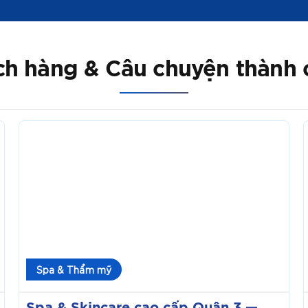
h hàng & Câu chuyện thành
Spa
&
Skincare
cao
cấp
Quận
3
—
9.000
Spa & Thẩm mỹ
truy
cập
1