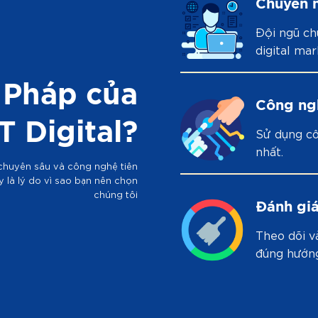
Chuyên 
Đội ngũ ch
digital mar
 Pháp của
Công ngh
T Digital?
Sử dụng cô
nhất.
chuyên sâu và công nghệ tiên
 là lý do vì sao bạn nên chọn
chúng tôi
Đánh giá
Theo dõi v
đúng hướn