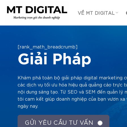
Chuyển
đến
VỀ MT DIGITAL
nội
dung
[rank_math_breadcrumb]
Giải Pháp
Khám phá toàn bộ giải pháp digital marketing củ
các dịch vụ tối ưu hóa hiệu quả quảng cáo trực tu
nội dung sáng tạo. Từ SEO và SEM đến quản lý m
tôi cam kết giúp doanh nghiệp của bạn vươn xa
ngày nay.
GỬI YÊU CẦU TƯ VẤN