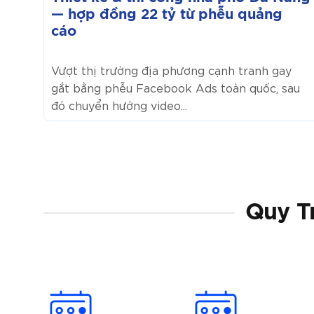
đồng
— hợp đồng 22 tỷ từ phễu quảng
22
cáo
tỷ
từ
Vượt thị trường địa phương cạnh tranh gay
phễu
gắt bằng phễu Facebook Ads toàn quốc, sau
quảng
đó chuyển hướng video...
cáo
Quy Tr