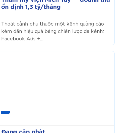
Thẩm mỹ viện Miền Tây — doanh thu
tỷ/tháng
ổn định 1,3 tỷ/tháng
Thoát cảnh phụ thuộc một kênh quảng cáo
kém dần hiệu quả bằng chiến lược đa kênh:
Facebook Ads +...
Đang
cập
nhật
Đang cập nhật