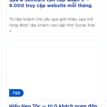
Spa & Skincare cao cấp Quận 3 —
website
9.000 truy cập website mỗi tháng
mỗi
tháng
Từ tệp khách chủ yếu qua giới thiệu, spa mở
rộng được tệp khách cao cấp nhờ Social Ads
+...
Hiếu
Heo
Tộc
—
từ
0
khách
quen
đến
F&B
450
triệu/tháng
Hiếu Heo Tộc — từ 0 khách quen đến