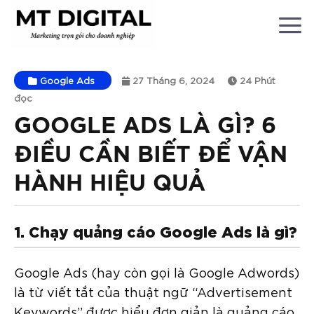
Chuyển
đến
nội
dung
Google Ads
27 Tháng 6, 2024
24 Phút
đọc
GOOGLE ADS LÀ GÌ? 6
ĐIỀU CẦN BIẾT ĐỂ VẬN
HÀNH HIỆU QUẢ
1. Chạy quảng cáo Google Ads là gì?
Google Ads (hay còn gọi là Google Adwords)
là từ viết tắt của thuật ngữ “Advertisement
Keywords” được hiểu đơn giản là quảng cáo