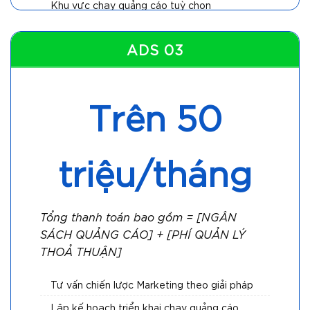
Khu vực chạy quảng cáo tuỳ chọn
Thời gian hiển thị quảng cáo set theo yêu
cầu
ADS 03
Theo dõi đo lường, tối ưu quảng cáo hàng
ngày
Trên 50
Tần suất báo cáo hằng ngày và xem trực
tiếp số liệu quảng cáo trên tài khoản được
share quyền
triệu/tháng
Tổng thanh toán bao gồm = [NGÂN
SÁCH QUẢNG CÁO] + [PHÍ QUẢN LÝ
THOẢ THUẬN]
Tư vấn chiến lược Marketing theo giải pháp
Lập kế hoạch triển khai chạy quảng cáo