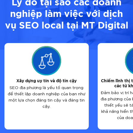
Lý do tại sao các doanh
nghiệp làm việc với dịch
vụ SEO local tại MT Digital
Xây dựng uy tín và độ tin cậy
Chiếm lĩnh thị 
các từ k
SEO địa phương là yếu tố quan trọng
Đảm bảo vị trí h
để thiết lập doanh nghiệp của bạn như
địa phương của 
một lựa chọn đáng tin cậy và đáng tin
thiết yếu sẽ t
cậy.
khả năng hiển th
của doa