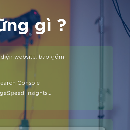
ng gì ?
n diện website, bao gồm:
Search Console
geSpeed Insights…