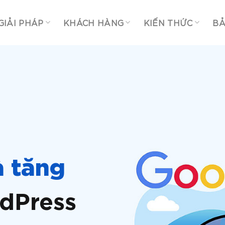
GIẢI PHÁP
KHÁCH HÀNG
KIẾN THỨC
BẢ
à tăng
dPress