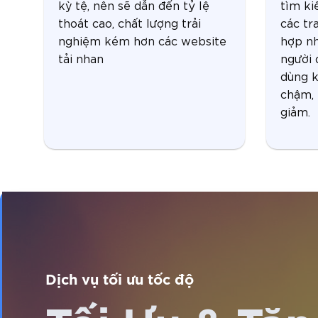
kỳ tệ, nên sẽ dẫn đến tỷ lệ
tìm ki
thoát cao, chất lượng trải
các tr
nghiệm kém hơn các website
hợp nh
tải nhan
người 
dùng k
chậm, 
giảm.
Dịch vụ tối ưu tốc độ