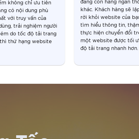
đang còn hàng ngàn thô
ếm không chỉ ưu tiên
khác. Khách hàng sẽ lậ
ang có nội dung phù
rời khỏi website của bạ
ất với truy vấn của
tìm hiểu thông tin, thậ
dùng, trải nghiệm người
thực hiện chuyển đổi t
ém do tốc độ tải trang
một website được tối ư
thì thứ hạng website
độ tải trang nhanh hơn.