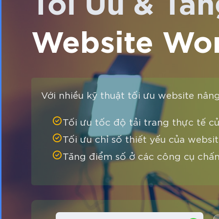
Tối Ưu & Tăn
Website Wor
Với nhiều kỹ thuật tối ưu website nân
Tối ưu tốc độ tải trang thực tế c
Tối ưu chỉ số thiết yếu của webs
Tăng điểm số ở các công cụ chấ