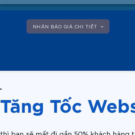
NHẬN BÁO GIÁ CHI TIẾT
L
 Tăng Tốc Webs
, thì bạn sẽ mất đi gần 50% khách hàng t