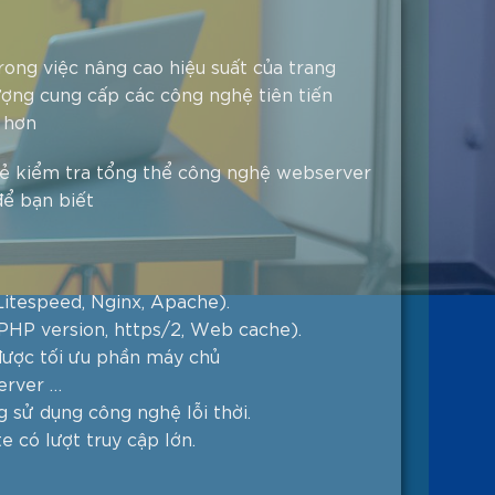
ong việc nâng cao hiệu suất của trang
ượng cung cấp các công nghệ tiên tiến
 hơn
i sẻ kiểm tra tổng thể công nghệ webserver
để bạn biết
itespeed, Nginx, Apache).
HP version, https/2, Web cache).
được tối ưu phần máy chủ
erver …
 sử dụng công nghệ lỗi thời.
 có lượt truy cập lớn.