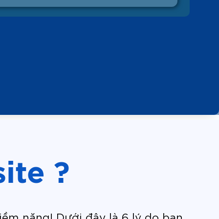
ite ?
iềm năng! Dưới đây là 6 lý do bạn