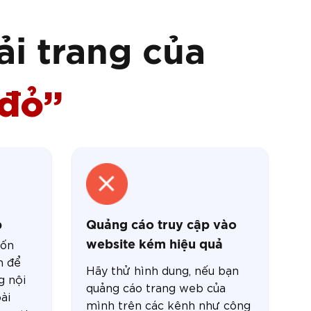
ải trang của
 đỏ”
p
Quảng cáo truy cập vào
uốn
website kém hiệu quả
n để
Hãy thử hình dung, nếu bạn
g nội
quảng cáo trang web của
ài
mình trên các kênh như công