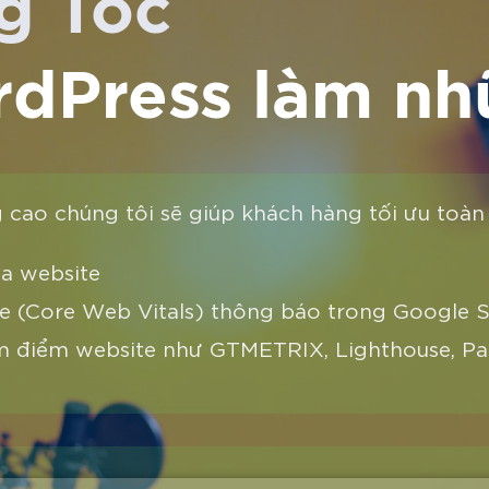
g Tốc
dPress làm nhữ
g cao chúng tôi sẽ giúp khách hàng tối ưu toà
ủa website
ite (Core Web Vitals) thông báo trong Google 
m điểm website như GTMETRIX, Lighthouse, Pa