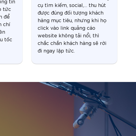
ng tin
cụ tìm kiếm, social,… thu hút
p tức
được đúng đối tượng khách
n để
hàng mục tiêu, nhưng khi họ
m chí
click vào link quảng cáo
rên
website không tải nổi, thì
u tốc
chắc chắn khách hàng sẽ rời
đi ngay lập tức.