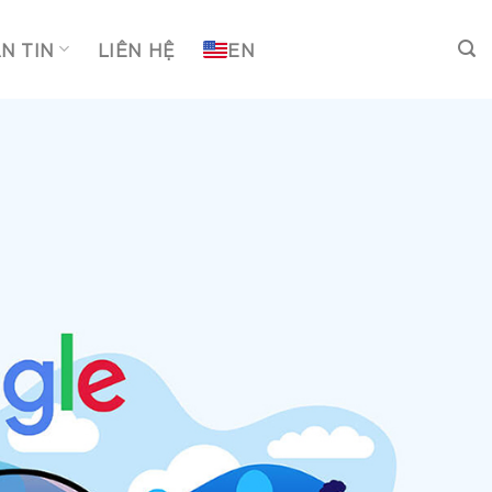
N TIN
LIÊN HỆ
EN